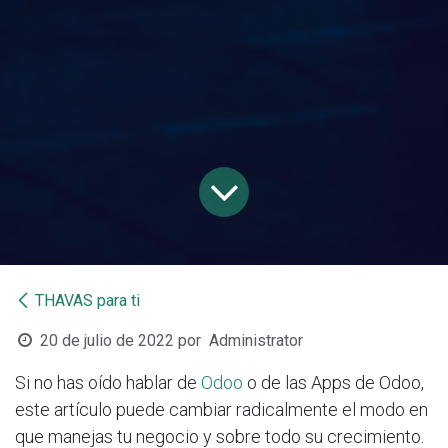
THAVAS para ti
20 de julio de 2022
por
Administrator
Si no has oído hablar de
Odoo
o de las Apps de Odoo,
este artículo puede cambiar radicalmente el modo en
que manejas tu negocio y sobre todo su crecimiento.