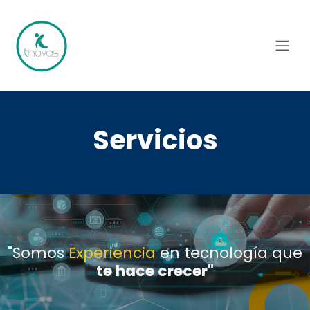
Ir al contenido
Servicios
"Somos
Experiencia
en
tecnología
que
te
hace crecer
"