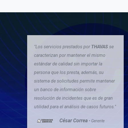
"Los servicios prestados por
THAVAS
se
caracterizan por mantener el mismo
estándar de calidad sin importar la
persona que los presta, además, su
sistema de solicitudes permite mantener
un banco de información sobre
resolución de incidentes que es de gran
utilidad para el análisis de casos futuros."
César Correa
• Gerente