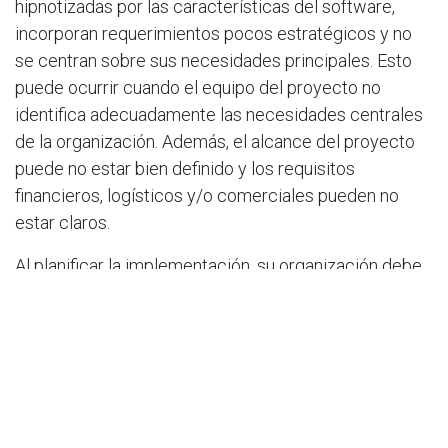
hipnotizadas por las características del software,
incorporan requerimientos pocos estratégicos y no
se centran sobre sus necesidades principales. Esto
puede ocurrir cuando el equipo del proyecto no
identifica adecuadamente las necesidades centrales
de la organización. Además, el alcance del proyecto
puede no estar bien definido y los requisitos
financieros, logísticos y/o comerciales pueden no
estar claros.
Al planificar la implementación, su organización debe
tener objetivos claramente definidos. Además, debe
definir indicadores clave de rendimiento, así como un
presupuesto y un cronograma del proyecto. Esto
asegurará que haya consenso sobre cómo se medirán
los resultados y cómo se verá el éxito.
Invertir en la planificación de implementación del ERP